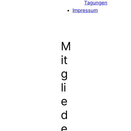
Tagungen
Impressum
M
it
g
li
e
d
e