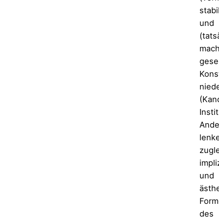
stabi
und
(tats
mach
gesel
Kons
nied
(Kan
Insti
Ande
lenk
zugl
impli
und
ästh
Form
des