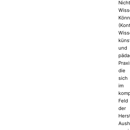
Nich
Wiss
Könn
(Kont
Wiss
küns
und
päda
Praxi
die
sich
im
komp
Feld
der
Herst
Aush