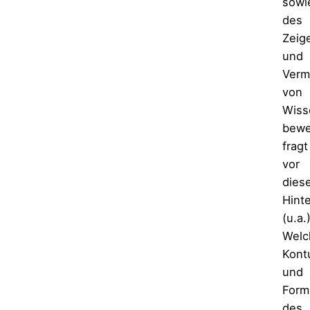
sowi
des
Zeig
und
Verm
von
Wiss
bewe
fragt
vor
dies
Hint
(u.a.)
Welc
Kont
und
Form
des