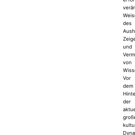
verä
Weis
des
Aush
Zeig
und
Verm
von
Wiss
Vor
dem
Hint
der
aktue
groß
kultu
Dyna