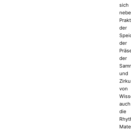
sich
nebe
Prak
der
Spei
der
Präse
der
Sam
und
Zirku
von
Wiss
auch
die
Rhyt
Mater