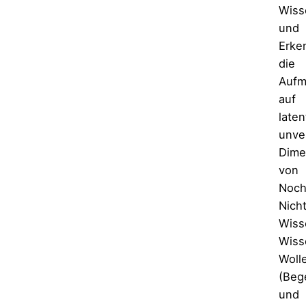
Wiss
und
Erke
die
Aufm
auf
laten
unve
Dime
von
Noch
Nich
Wiss
Wiss
Woll
(Beg
und