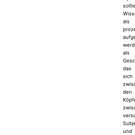
sollt
Wiss
als
proz
aufg
werd
als
Gesc
das
sich
zwis
den
Köpf
zwis
vers
Subj
und