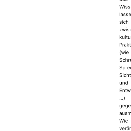
Wiss
lass
sich
zwis
kultu
Prak
(wie
Schr
Spre
Sich
und
Entw
…)
gege
ausm
Wie
verä