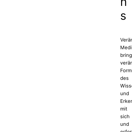
n
s
Verä
Media
bring
verä
Form
des
Wiss
und
Erke
mit
sich
und
erfor