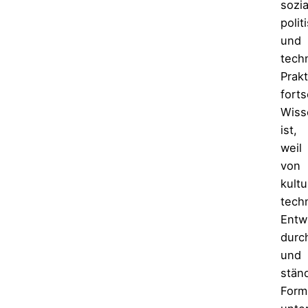
sozia
polit
und
tech
Prak
forts
Wiss
ist,
weil
von
kultu
tech
Entw
durc
und
stän
Form