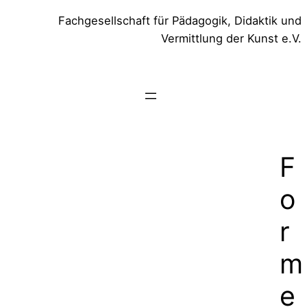
Zum
Fachgesellschaft für Pädagogik, Didaktik und
Inhalt
Vermittlung der Kunst e.V.
springen
F
o
r
m
e