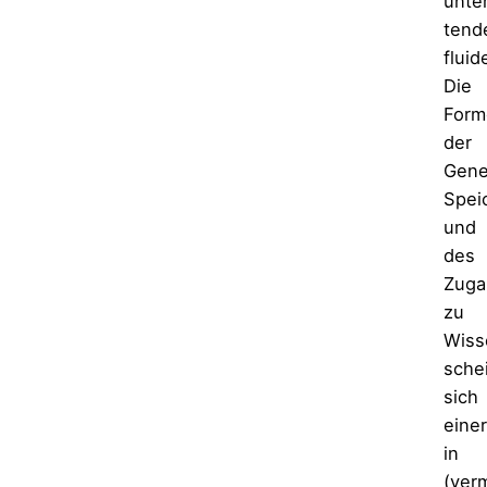
unte
tende
fluid
Die
Form
der
Gene
Spei
und
des
Zuga
zu
Wiss
sche
sich
einer
in
(verm