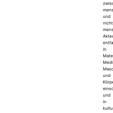
zwis
mens
und
nicht
mens
Akte
entfa
in
Mater
Medi
Masc
und
Körp
einsc
und
in
kultu