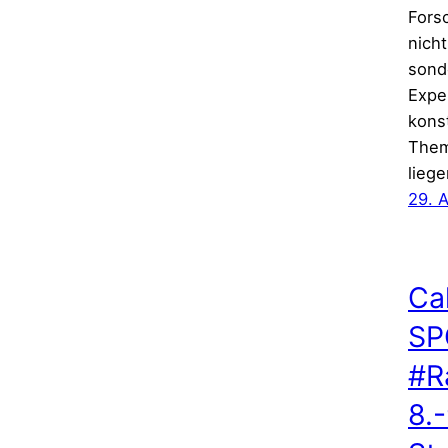
Fors
nicht
sond
Expe
konst
Them
liege
29. A
Cal
SP
#R
8.