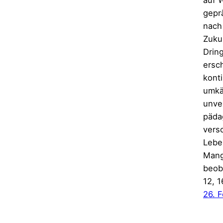
auf 
gepr
nach
Zuku
Dring
ersc
kont
umkä
unver
päda
vers
Lebe
Mang
beob
12, 1
26. 