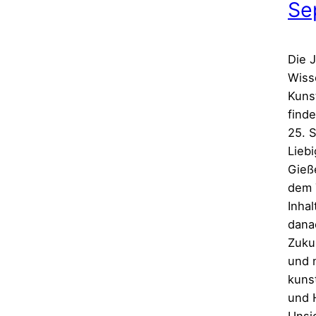
Se
Die 
Wiss
Kuns
find
25. 
Liebi
Gieß
dem 
Inhal
dana
Zuku
und 
kuns
und 