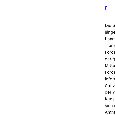
r
Die S
läng
finan
Trans
För
der 
Mitte
För
Info
Antr
der 
Kuns
sich
Antr