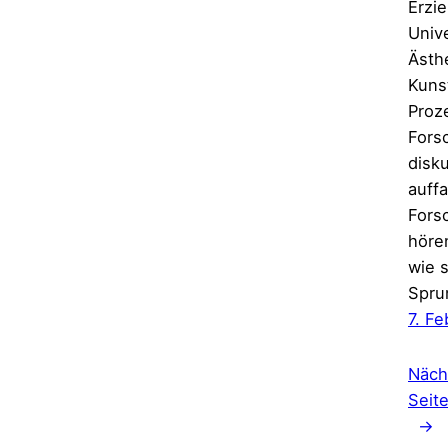
Erzi
Univ
Ästh
Kuns
Proz
Fors
disk
auffa
Fors
höre
wie 
Spru
7. F
Näch
Seit
→