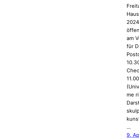
Frei
Haus
2024
öffen
am Vo
für 
Post
10.3
Chec
11.00
(Uni
me r
Darst
skul
kuns
…
9. Ap