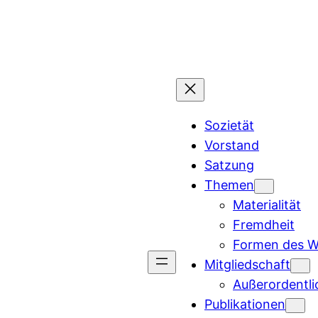
Zum
Inhalt
springen
Sozietät
Vorstand
Satzung
Themen
Materialität
Fremdheit
Formen des W
Mitgliedschaft
Außerordentli
Publikationen