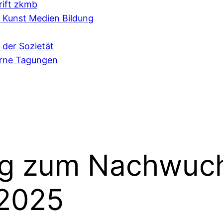
rift zkmb
e Kunst Medien Bildung
 der Sozietät
erne Tagungen
ng zum Nachwuch
2025