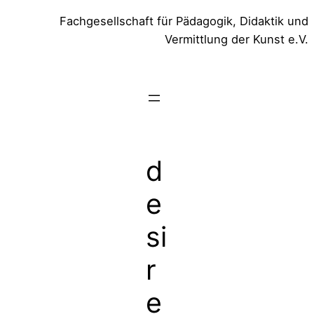
Zum
Fachgesellschaft für Pädagogik, Didaktik und
Inhalt
Vermittlung der Kunst e.V.
springen
d
e
si
r
e