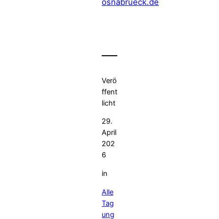
osnabrueck.de
Verö
ffent
licht
29.
April
202
6
in
Alle
Tag
ung