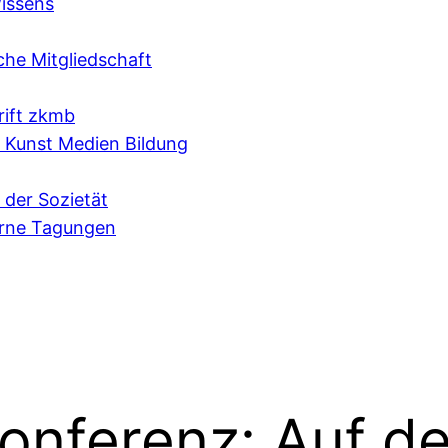
issens
che Mitgliedschaft
rift zkmb
e Kunst Medien Bildung
 der Sozietät
erne Tagungen
onferenz: Auf d