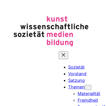
Zum
Inhalt
springen
Sozietät
Vorstand
Satzung
Themen
Materialität
Fremdheit