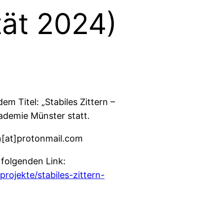
tät 2024)
m Titel: „Stabiles Zittern –
ademie Münster statt.
rn[at]protonmail.com
folgenden Link:
ojekte/stabiles-zittern-