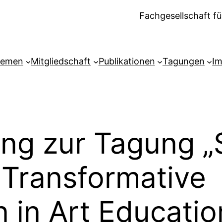
Fachgesellschaft fü
hemen
Mitgliedschaft
Publikationen
Tagungen
I
g zur Tagung „S
– Transformative
n in Art Educatio