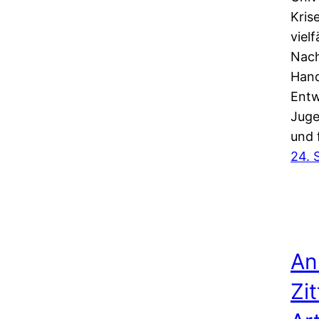
Kris
viel
Nach
Hand
Entw
Juge
und 
24. 
An
Zi