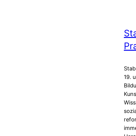
St
Pr
Stab
19. 
Bild
Kuns
Wiss
sozi
refo
imme