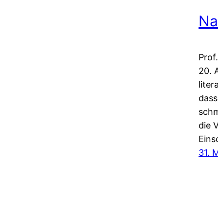
Na
Prof
20. 
lite
dass
schm
die 
Eins
31. 