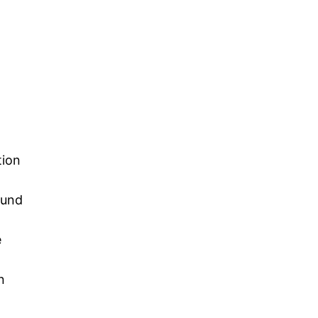
tion
 und
e
n