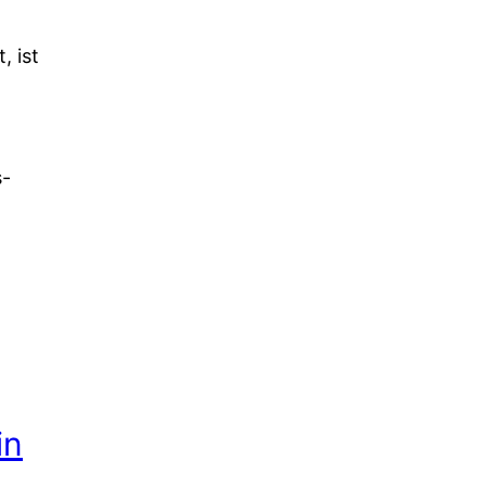
, ist
s-
in