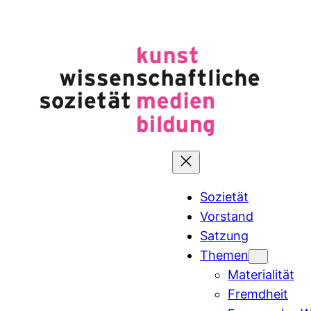
Zum
Inhalt
springen
Sozietät
Vorstand
Satzung
Themen
Materialität
Fremdheit