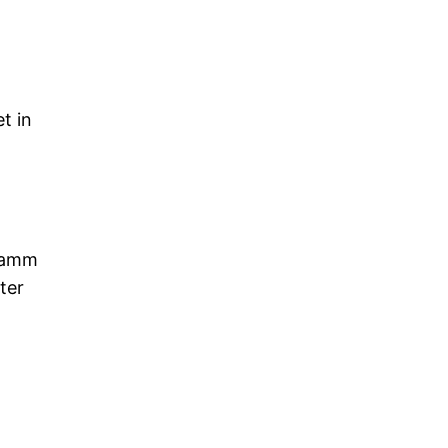
t in
gramm
ter