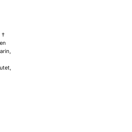
 †
nen
arin,
utet,