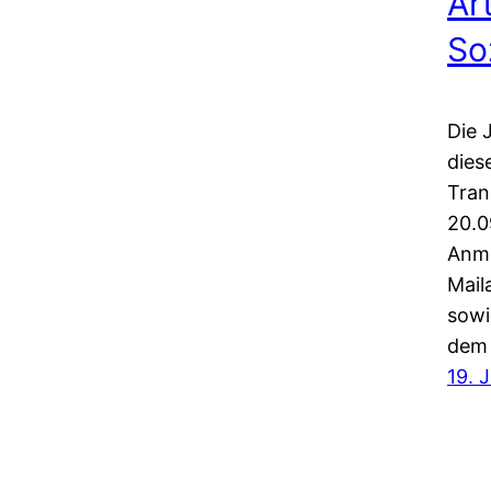
Ar
So
Die 
dies
Tran
20.0
Anme
Mail
sowi
dem 
19. 