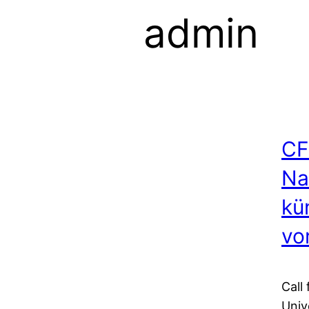
admin
CF
Na
kü
vo
Call
Univ