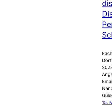
di
Di
Pe
Sc
Fach
Dort
2023
Anga
Emai
Nana
Güle
15. 